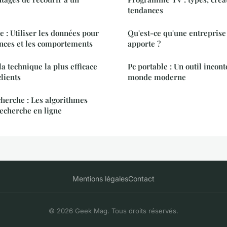
tendances
e : Utiliser les données pour
Qu'est-ce qu'une entreprise 
ances et les comportements
apporte ?
 technique la plus efficace
Pc portable : Un outil incon
clients
monde moderne
herche : Les algorithmes
recherche en ligne
Mentions légales
Contact
© 2026 Geek Mag. Tous droits réservés.