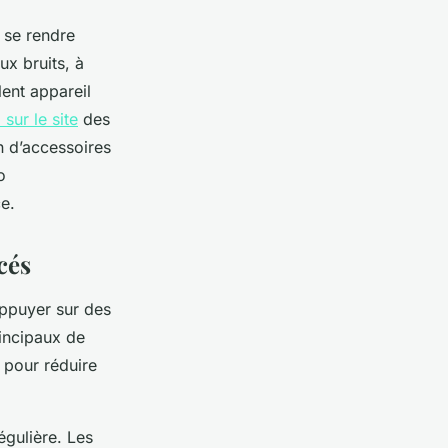
s se rendre
ux bruits, à
lent appareil
 sur le site
des
n d’accessoires
o
e.
cés
appuyer sur des
rincipaux de
 pour réduire
égulière. Les