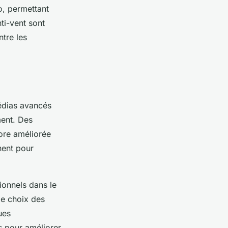
o, permettant
ti-vent sont
ntre les
médias avancés
ment. Des
nore améliorée
nent pour
ionnels dans le
le choix des
ues
s pour améliorer