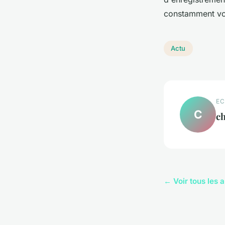
constamment vo
Actu
EC
C
ch
← Voir tous les a