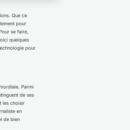
tions. Que ce
plement pour
Pour se faire,
oici quelques
 technologie pour
rimordiale. Parmi
stinguent de ses
 les choisir
rnaliste en
el de bien