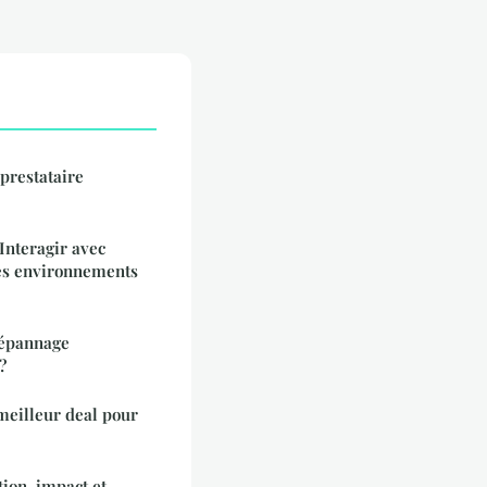
 prestataire
 Interagir avec
des environnements
dépannage
?
 meilleur deal pour
ion, impact et