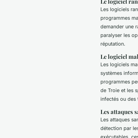
Le logiciel r
Les logiciels r
programmes malv
demander une ra
paralyser les op
réputation.
Le logiciel ma
Les logiciels m
systèmes inform
programmes peuve
de Troie et les 
infectés ou des
Les attaques s
Les attaques san
détection par les
exécutables, ces