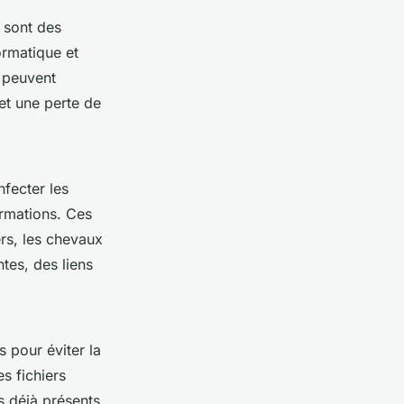
 sont des
ormatique et
 peuvent
 et une perte de
fecter les
rmations. Ces
rs, les chevaux
tes, des liens
s pour éviter la
es fichiers
es déjà présents