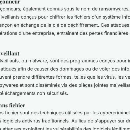
ançonneur
ançonneurs, également connus sous le nom de ransomwares,
eillants conçus pour chiffrer les fichiers d'un système inf
nçon en échange de la clé de déchiffrement. Ces attaques
érations d'une entreprise, entraînant des pertes financières
lveillant
alveillants, ou malware, sont des programmes conçus pour in
atiques afin de causer des dommages ou de voler des info
nt prendre différentes formes, telles que les virus, les ve
spywares et sont disséminés via des pièces jointes malveillan
 téléchargements non sécurisés.
ans fichier
s fichier sont des techniques utilisées par les cybercriminel
 logiciels antivirus traditionnels. Au lieu de s'appuyer sur d
 attaques exploitent les vulnérabilités des logiciels légitim