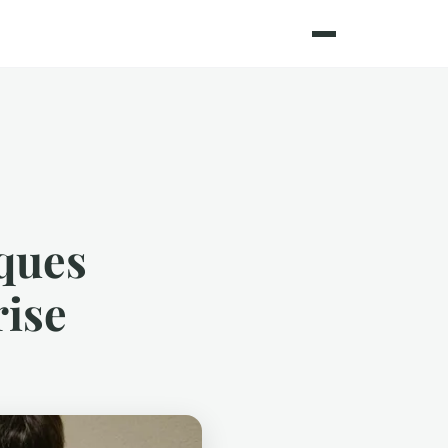
aques
rise