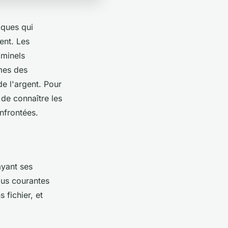
iques qui
ent. Les
iminels
mes des
e l'argent. Pour
 de connaître les
nfrontées.
ayant ses
lus courantes
 fichier, et