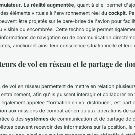
imulateur
. La
réalité augmentée
, quant à elle, permet d'aj
 des éléments virtuels à l'environnement réel du
cockpit
. P
peuvent être projetés sur le pare-brise de l'avion pour facilit
eu visible ou encombrée. Cette technologie permet égaleme
informations de navigation ou de communication directeme
otes, améliorant ainsi leur conscience situationnelle et leur e
eurs de vol en réseau et le partage de d
s
de vol en réseau permettent de mettre en relation plusieu
entraînement, afin qu'ils puissent interagir et collaborer en
également appelée "formation en vol distribuée", est partic
tion aux missions de combat aérien ou aux opérations de s
râce à des
systèmes
de communication et de partage de 
pilotes peuvent recevoir des informations sur la position, la 
utres avions, ainsi que sur les menaces et les objectifs à atte