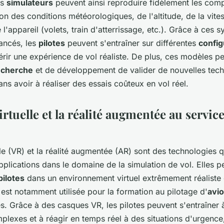
es
simulateurs
peuvent ainsi reproduire fidèlement les com
on des conditions météorologiques, de l'altitude, de la vites
 l'appareil (volets, train d'atterrissage, etc.). Grâce à ces 
ancés, les
pilotes
peuvent s'entraîner sur différentes
config
rir une expérience de vol réaliste. De plus, ces modèles p
echerche
et de développement de valider de nouvelles tec
ns avoir à réaliser des essais coûteux en vol réel.
virtuelle et la réalité augmentée au service
elle (VR) et la réalité augmentée (AR) sont des technologies 
pplications dans le domaine de la simulation de vol. Elles p
pilotes
dans un environnement virtuel extrêmement réaliste et
est notamment utilisée pour la formation au pilotage d'
avi
s. Grâce à des casques VR, les pilotes peuvent s'entraîner 
exes et à réagir en temps réel à des situations d'urgence,