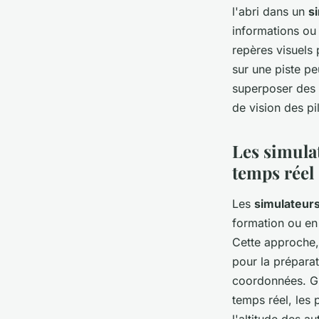
l'abri dans un
s
informations ou
repères visuels 
sur une piste p
superposer des 
de vision des pil
Les simulat
temps réel
Les
simulateur
formation ou en 
Cette approche, 
pour la prépara
coordonnées. G
temps réel, les 
l'altitude des a