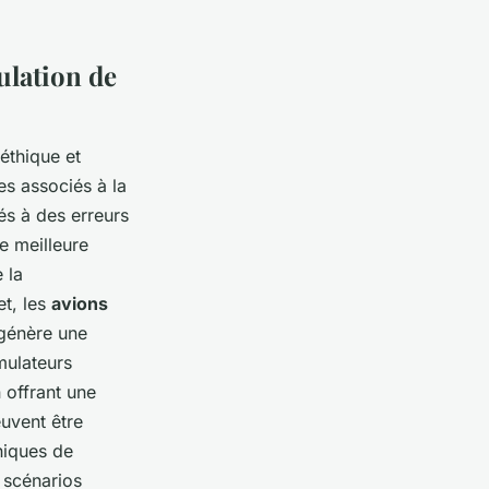
ulation de
éthique et
es associés à la
iés à des erreurs
e meilleure
 la
et, les
avions
 génère une
mulateurs
 offrant une
euvent être
hiques de
 scénarios