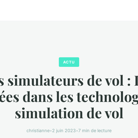
ACTU
s simulateurs de vol : 
ées dans les technolog
simulation de vol
christianne
•
2 juin 2023
•
7 min de lecture