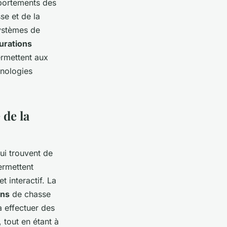
portements des
se et de la
systèmes de
urations
ermettent aux
hnologies
 de la
qui trouvent de
ermettent
 interactif. La
ons
de chasse
à effectuer des
 tout en étant à