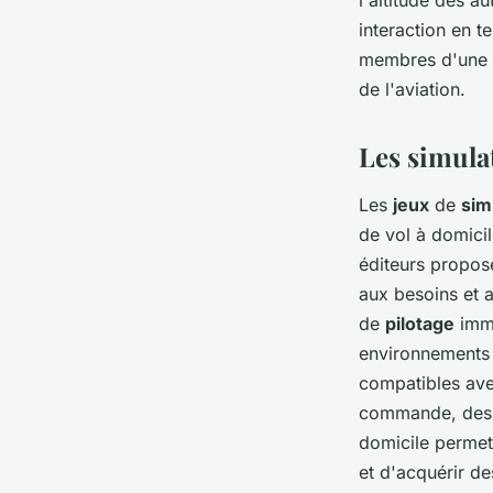
interaction en t
membres d'une 
de l'aviation.
Les simulat
Les
jeux
de
sim
de vol à domici
éditeurs propose
aux besoins et 
de
pilotage
imme
environnements 
compatibles ave
commande, des 
domicile permett
et d'acquérir de