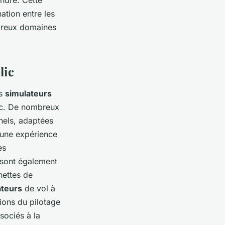
ation entre les
breux domaines
lic
es
simulateurs
ic. De nombreux
nels, adaptées
 une expérience
es
 sont également
nettes de
ateurs
de vol à
ions du pilotage
sociés à la