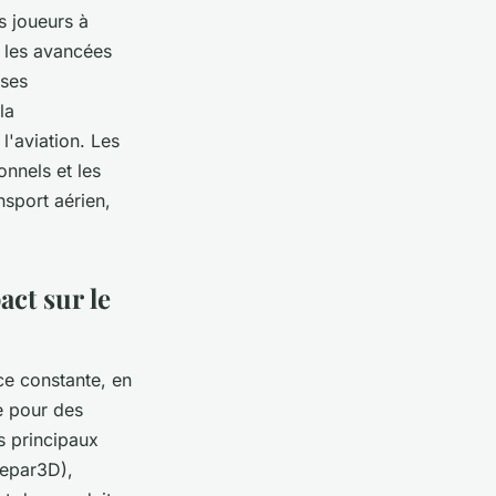
s joueurs à
, les avancées
uses
la
l'aviation. Les
onnels et les
nsport aérien,
act sur le
ce constante, en
e pour des
s principaux
repar3D),