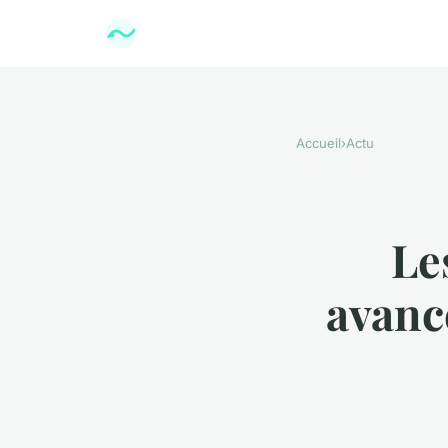
Accueil
›
Actu
Le
avanc