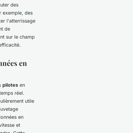
outer des
ar exemple, des
er l'atterrissage
nt de
nt sur le champ
fficacité.
onnées en
rs
pilotes
en
 temps réel.
ulièrement utile
auvetage
données en
vitesse et
indre. Cette